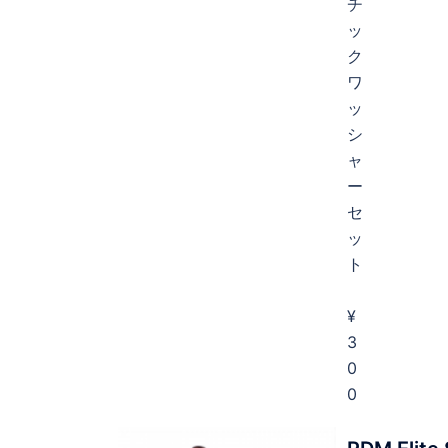
チ
ッ
ク
ワ
ッ
シ
ャ
ー
セ
ッ
ト
¥
3
0
0