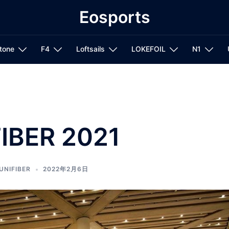
Eosports
tone
F4
Loftsails
LOKEFOIL
N1
IBER 2021
UNIFIBER
2022年2月6日