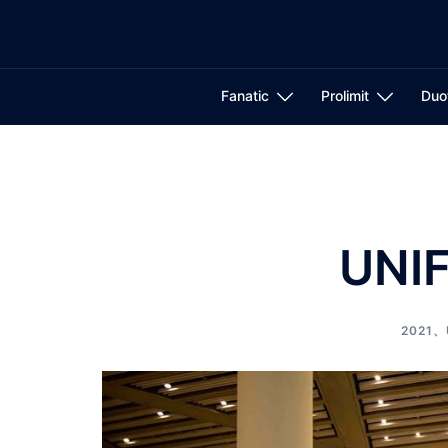
コ
ン
テ
ン
Fanatic
Prolimit
Duo
ツ
へ
ス
キ
ッ
プ
UNIF
2021
、