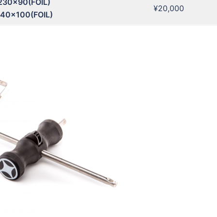
230×90(FOIL)
¥20,000
40×100(FOIL)