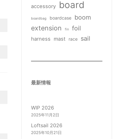
board
accessory
boom
boardcase
boardbag
extension
foil
fin
sail
harness
mast
race
最新情報
WIP 2026
2025年11月2日
Loftsail 2026
2025年10月21日