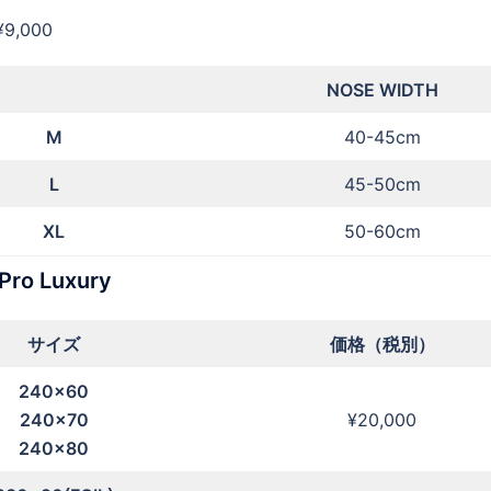
,000
NOSE WIDTH
M
40-45cm
L
45-50cm
XL
50-60cm
Pro Luxury
サイズ
価格（税別）
240×60
240×70
¥20,000
240×80