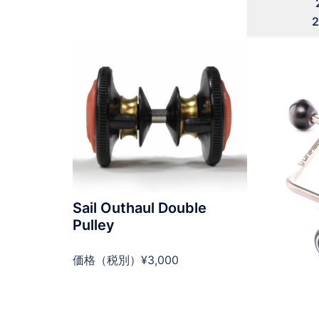
2
F
o
o
t
s
t
r
a
Sail Outhaul Double
p
Pulley
C
o
m
価格（税別）¥3,000
f
o
r