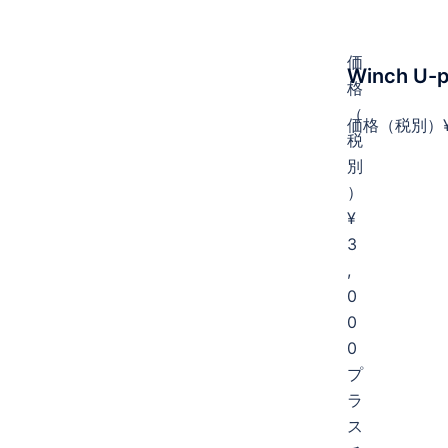
t
価
Winch U-p
格
（
価格（税別）¥8
税
別
）
¥
3
,
0
0
0
プ
ラ
ス