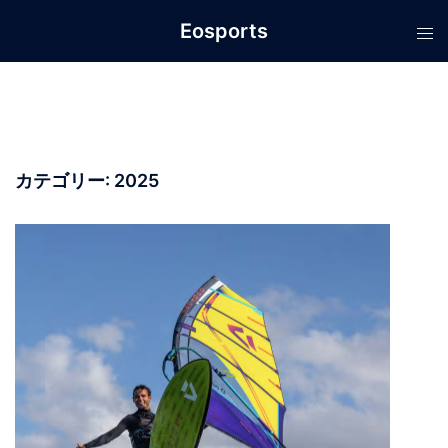
コ
Eosports
ン
テ
ン
ツ
へ
ス
カテゴリー:
2025
キ
ッ
プ