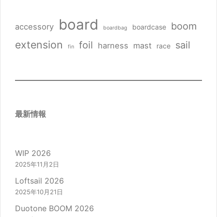
board
boom
accessory
boardcase
boardbag
extension
foil
sail
harness
mast
race
fin
最新情報
WIP 2026
2025年11月2日
Loftsail 2026
2025年10月21日
Duotone BOOM 2026