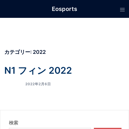
コ
Eosports
ン
テ
ン
ツ
へ
ス
カテゴリー:
2022
キ
ッ
N1 フィン 2022
プ
2022年2月6日
検索