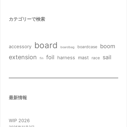
カテゴリーで検索
board
boom
accessory
boardcase
boardbag
extension
foil
sail
harness
mast
race
fin
最新情報
WIP 2026