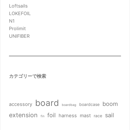
Loftsails
LOKEFOIL
N1
Prolimit
UNIFIBER
カテゴリーで検索
board
boom
accessory
boardcase
boardbag
extension
foil
sail
harness
mast
race
fin