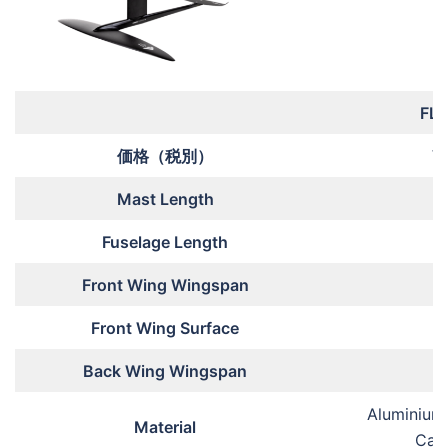
FL
価格（税別）
¥1
Mast Length
Fuselage Length
Front Wing Wingspan
7
Front Wing Surface
Back Wing Wingspan
3
Aluminium
Material
Car