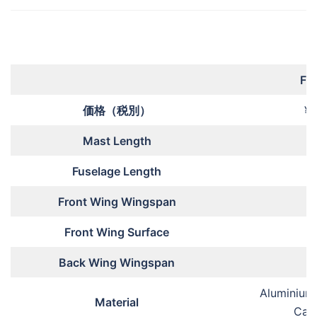
FL
価格（税別）
¥1
Mast Length
Fuselage Length
Front Wing Wingspan
8
Front Wing Surface
Back Wing Wingspan
3
Aluminium
Material
Car