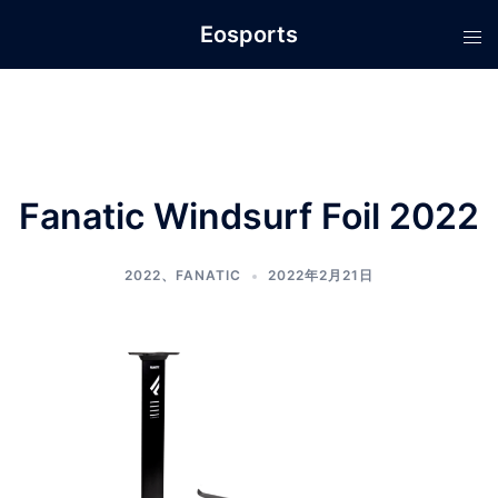
コ
Eosports
ン
テ
ン
ツ
へ
ス
Fanatic Windsurf Foil 2022
キ
ッ
プ
2022
、
FANATIC
2022年2月21日